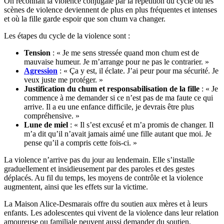
On reconnaît la violence conjugale par la répétition du cycle où les
scènes de violence deviennent de plus en plus fréquentes et intenses
et où la fille garde espoir que son chum va changer.
Les étapes du cycle de la violence sont :
Tension
: « Je me sens stressée quand mon chum est de
mauvaise humeur. Je m’arrange pour ne pas le contrarier. »
Agression
: « Ça y est, il éclate. J’ai peur pour ma sécurité. Je
veux juste me protéger. »
Justification du chum et responsabilisation de la fille
: « Je
commence à me demander si ce n’est pas de ma faute ce qui
arrive. Il a eu une enfance difficile, je devrais être plus
compréhensive. »
Lune de miel
: « Il s’est excusé et m’a promis de changer. Il
m’a dit qu’il n’avait jamais aimé une fille autant que moi. Je
pense qu’il a compris cette fois-ci. »
La violence n’arrive pas du jour au lendemain. Elle s’installe
graduellement et insidieusement par des paroles et des gestes
déplacés. Au fil du temps, les moyens de contrôle et la violence
augmentent, ainsi que les effets sur la victime.
La Maison Alice-Desmarais offre du soutien aux mères et à leurs
enfants. Les adolescentes qui vivent de la violence dans leur relation
amoureuse ou familiale peuvent aussi demander du soutien.